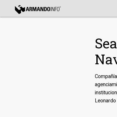
bmenu
bmenu
Sea
bmenu
Nav
Compañía 
agenciami
institucio
Leonardo 