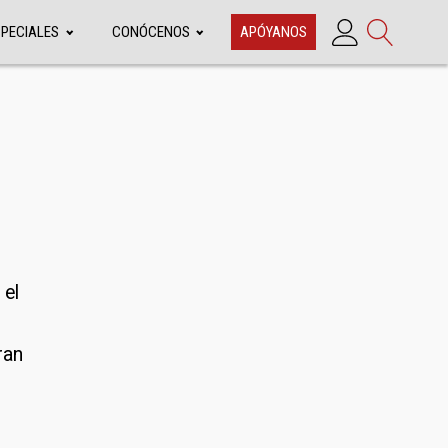
SPECIALES
CONÓCENOS
APÓYANOS
 el
ran