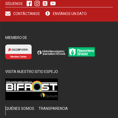
SÍGUENOS
CONTÁCTANOS
ENVÍANOS UN DATO
bmenu
MIEMBRO DE
VISITA NUESTRO SITIO ESPEJO
QUIÉNES SOMOS
TRANSPARENCIA