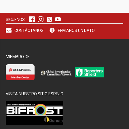
bmenu
SÍGUENOS
bmenu
CONTÁCTANOS
ENVÍANOS UN DATO
MIEMBRO DE
VISITA NUESTRO SITIO ESPEJO