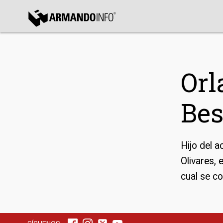
bmenu
bmenu
Orl
bmenu
Bes
Hijo del a
Olivares, 
cual se c