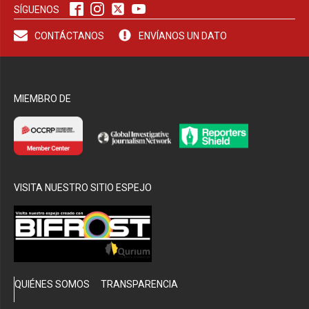
SÍGUENOS
CONTÁCTANOS
ENVÍANOS UN DATO
bmenu
MIEMBRO DE
VISITA NUESTRO SITIO ESPEJO
QUIÉNES SOMOS
TRANSPARENCIA