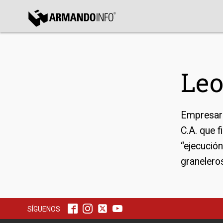
bmenu
bmenu
Le
bmenu
Empresari
C.A. que f
“ejecució
graneleros
SÍGUENOS