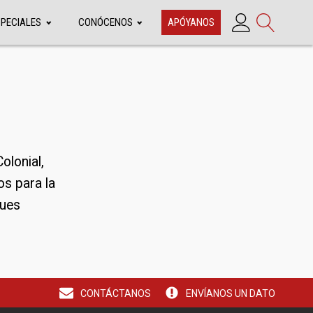
SPECIALES
CONÓCENOS
APÓYANOS
olonial,
os para la
ques
CONTÁCTANOS
ENVÍANOS UN DATO