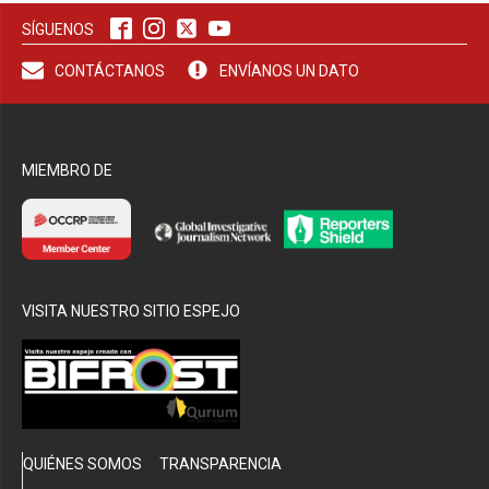
SÍGUENOS
bmenu
CONTÁCTANOS
ENVÍANOS UN DATO
MIEMBRO DE
VISITA NUESTRO SITIO ESPEJO
QUIÉNES SOMOS
TRANSPARENCIA