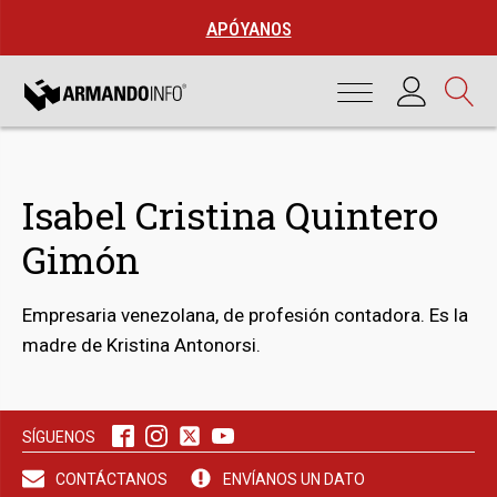
APÓYANOS
Isabel Cristina Quintero
Gimón
Empresaria venezolana, de profesión contadora. Es la
madre de Kristina Antonorsi.
bmenu
SÍGUENOS
bmenu
CONTÁCTANOS
ENVÍANOS UN DATO