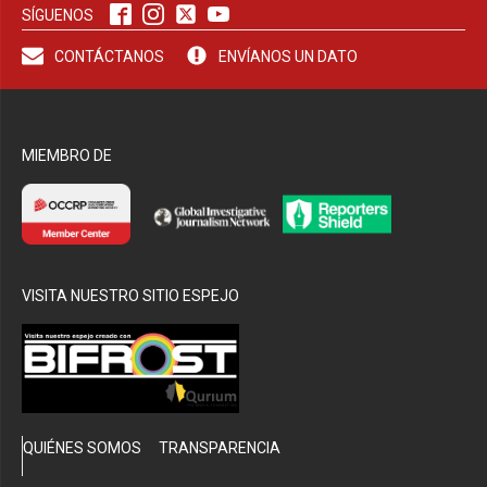
SÍGUENOS
CONTÁCTANOS
ENVÍANOS UN DATO
bmenu
MIEMBRO DE
VISITA NUESTRO SITIO ESPEJO
QUIÉNES SOMOS
TRANSPARENCIA