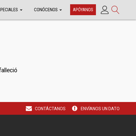
SPECIALES
CONÓCENOS
APÓYANOS
alleció
CONTÁCTANOS
ENVÍANOS UN DATO