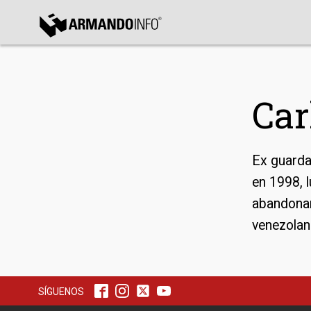
bmenu
bmenu
Car
bmenu
Ex guarda
en 1998, l
abandonar
venezolan
SÍGUENOS