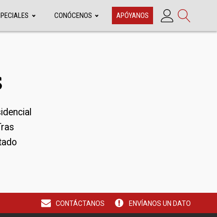
SPECIALES
CONÓCENOS
APÓYANOS
s
idencial
Tras
stado
CONTÁCTANOS
ENVÍANOS UN DATO