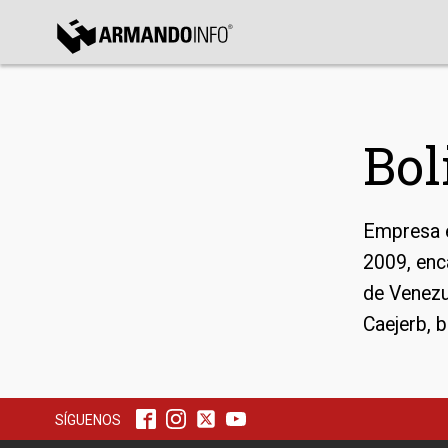
bmenu
bmenu
Bol
bmenu
Empresa e
2009, enc
de Venezu
Caejerb, b
SÍGUENOS