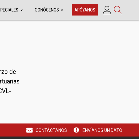
SPECIALES
CONÓCENOS
APÓYANOS
rzo de
rtuarias
 CVL-
CONTÁCTANOS
ENVÍANOS UN DATO