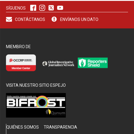
SÍGUENOS
bmenu
CONTÁCTANOS
ENVÍANOS UN DATO
MIEMBRO DE
VISITA NUESTRO SITIO ESPEJO
QUIÉNES SOMOS
TRANSPARENCIA