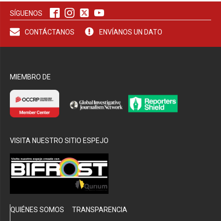
SÍGUENOS
bmenu
CONTÁCTANOS
ENVÍANOS UN DATO
MIEMBRO DE
VISITA NUESTRO SITIO ESPEJO
QUIÉNES SOMOS
TRANSPARENCIA