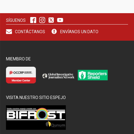
bmenu
SÍGUENOS
bmenu
CONTÁCTANOS
ENVÍANOS UN DATO
MIEMBRO DE
VISITA NUESTRO SITIO ESPEJO