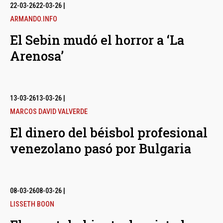
bmenu
22-03-26
22-03-26
|
ARMANDO.INFO
El Sebin mudó el horror a ‘La
bmenu
Arenosa’
bmenu
13-03-26
13-03-26
|
MARCOS DAVID VALVERDE
El dinero del béisbol profesional
venezolano pasó por Bulgaria
08-03-26
08-03-26
|
LISSETH BOON