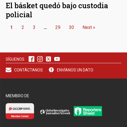
El básket quedó bajo custodia
policial
1
2
3
…
29
30
Next »
SÍGUENOS
CONTÁCTANOS
ENVÍANOS UN DATO
MIEMBRO DE