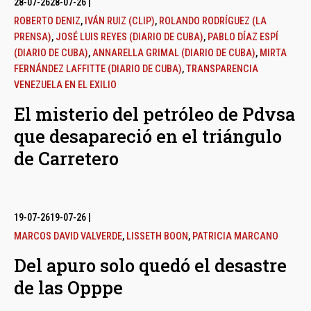
28-07-26
28-07-26
|
ROBERTO DENIZ
,
IVÁN RUIZ (CLIP)
,
ROLANDO RODRÍGUEZ (LA
PRENSA)
,
JOSÉ LUIS REYES (DIARIO DE CUBA)
,
PABLO DÍAZ ESPÍ
(DIARIO DE CUBA)
,
ANNARELLA GRIMAL (DIARIO DE CUBA)
,
MIRTA
FERNÁNDEZ LAFFITTE (DIARIO DE CUBA)
,
TRANSPARENCIA
VENEZUELA EN EL EXILIO
El misterio del petróleo de Pdvsa
que desapareció en el triángulo
de Carretero
19-07-26
19-07-26
|
MARCOS DAVID VALVERDE
,
LISSETH BOON
,
PATRICIA MARCANO
Del apuro solo quedó el desastre
de las Opppe