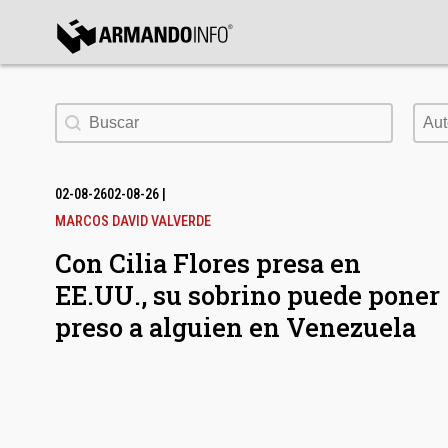
bmenu
Buscar
Aut
Aut
bmenu
bmenu
02-08-26
02-08-26
|
MARCOS DAVID VALVERDE
Con Cilia Flores presa en
EE.UU., su sobrino puede poner
preso a alguien en Venezuela