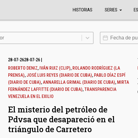
HISTORIAS
SERIES
E
or
Fecha de publi
or
28-07-26
28-07-26
|
ROBERTO DENIZ
,
IVÁN RUIZ (CLIP)
,
ROLANDO RODRÍGUEZ (LA
PRENSA)
,
JOSÉ LUIS REYES (DIARIO DE CUBA)
,
PABLO DÍAZ ESPÍ
(DIARIO DE CUBA)
,
ANNARELLA GRIMAL (DIARIO DE CUBA)
,
MIRTA
FERNÁNDEZ LAFFITTE (DIARIO DE CUBA)
,
TRANSPARENCIA
VENEZUELA EN EL EXILIO
El misterio del petróleo de
Pdvsa que desapareció en el
triángulo de Carretero