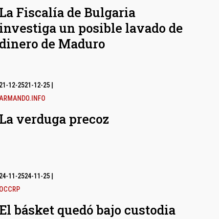
La Fiscalía de Bulgaria
investiga un posible lavado de
dinero de Maduro
21-12-25
21-12-25
|
ARMANDO.INFO
La verduga precoz
24-11-25
24-11-25
|
OCCRP
El básket quedó bajo custodia