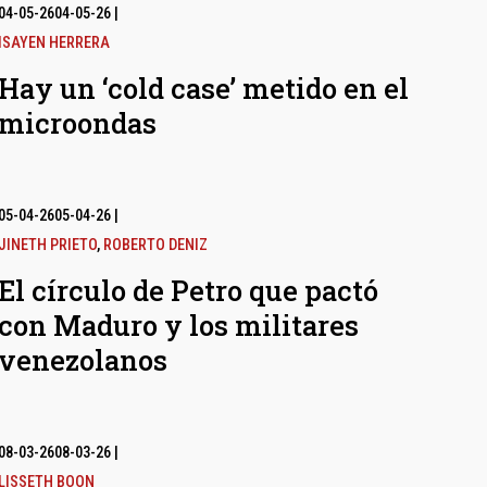
04-05-26
04-05-26
|
ISAYEN HERRERA
Hay un ‘cold case’ metido en el
microondas
05-04-26
05-04-26
|
JINETH PRIETO
,
ROBERTO DENIZ
El círculo de Petro que pactó
con Maduro y los militares
venezolanos
08-03-26
08-03-26
|
LISSETH BOON