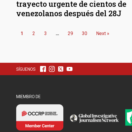
trayecto urgente de cientos de
venezolanos después del 28J
1
2
3
…
29
30
Next »
SÍGUENOS
MIEMBRO DE