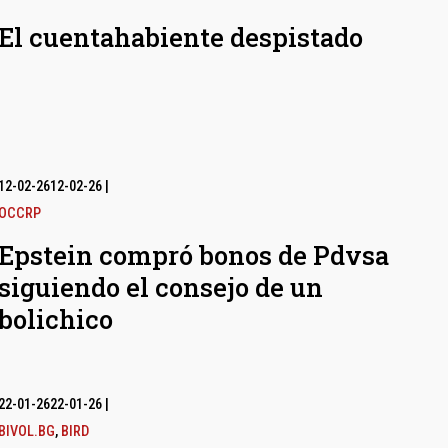
El cuentahabiente despistado
12-02-26
12-02-26
|
OCCRP
Epstein compró bonos de Pdvsa
siguiendo el consejo de un
bolichico
22-01-26
22-01-26
|
BIVOL.BG
,
BIRD