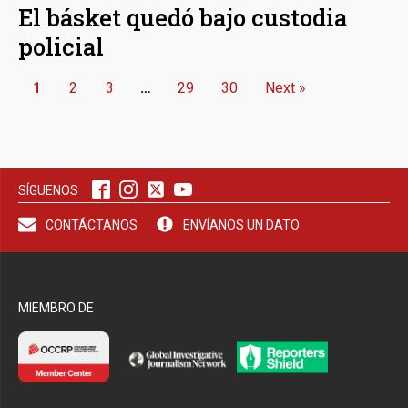
El básket quedó bajo custodia
policial
1
2
3
…
29
30
Next »
SÍGUENOS
CONTÁCTANOS
ENVÍANOS UN DATO
MIEMBRO DE