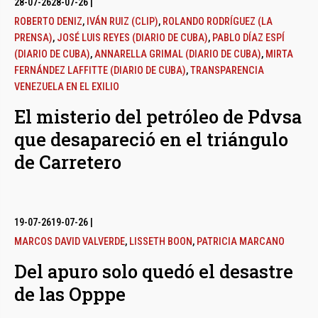
28-07-26
28-07-26
|
ROBERTO DENIZ
,
IVÁN RUIZ (CLIP)
,
ROLANDO RODRÍGUEZ (LA
PRENSA)
,
JOSÉ LUIS REYES (DIARIO DE CUBA)
,
PABLO DÍAZ ESPÍ
(DIARIO DE CUBA)
,
ANNARELLA GRIMAL (DIARIO DE CUBA)
,
MIRTA
FERNÁNDEZ LAFFITTE (DIARIO DE CUBA)
,
TRANSPARENCIA
VENEZUELA EN EL EXILIO
El misterio del petróleo de Pdvsa
que desapareció en el triángulo
de Carretero
19-07-26
19-07-26
|
MARCOS DAVID VALVERDE
,
LISSETH BOON
,
PATRICIA MARCANO
Del apuro solo quedó el desastre
de las Opppe