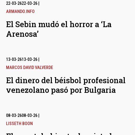
bmenu
22-03-26
22-03-26
|
ARMANDO.INFO
El Sebin mudó el horror a ‘La
bmenu
Arenosa’
bmenu
13-03-26
13-03-26
|
MARCOS DAVID VALVERDE
El dinero del béisbol profesional
venezolano pasó por Bulgaria
08-03-26
08-03-26
|
LISSETH BOON