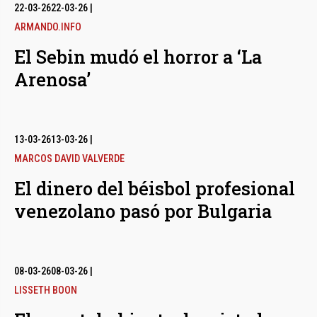
bmenu
22-03-26
22-03-26
|
ARMANDO.INFO
El Sebin mudó el horror a ‘La
bmenu
Arenosa’
bmenu
13-03-26
13-03-26
|
MARCOS DAVID VALVERDE
El dinero del béisbol profesional
venezolano pasó por Bulgaria
08-03-26
08-03-26
|
LISSETH BOON