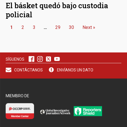
El básket quedó bajo custodia
policial
1
2
3
…
29
30
Next »
SÍGUENOS
CONTÁCTANOS
ENVÍANOS UN DATO
MIEMBRO DE