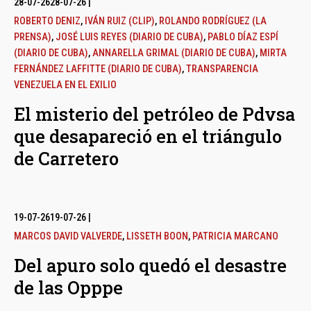
28-07-26
28-07-26
|
ROBERTO DENIZ
,
IVÁN RUIZ (CLIP)
,
ROLANDO RODRÍGUEZ (LA
PRENSA)
,
JOSÉ LUIS REYES (DIARIO DE CUBA)
,
PABLO DÍAZ ESPÍ
(DIARIO DE CUBA)
,
ANNARELLA GRIMAL (DIARIO DE CUBA)
,
MIRTA
FERNÁNDEZ LAFFITTE (DIARIO DE CUBA)
,
TRANSPARENCIA
VENEZUELA EN EL EXILIO
El misterio del petróleo de Pdvsa
que desapareció en el triángulo
de Carretero
19-07-26
19-07-26
|
MARCOS DAVID VALVERDE
,
LISSETH BOON
,
PATRICIA MARCANO
Del apuro solo quedó el desastre
de las Opppe