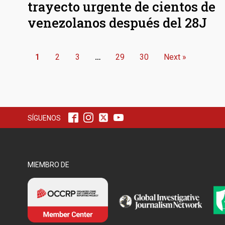
trayecto urgente de cientos de
venezolanos después del 28J
1
2
3
…
29
30
Next »
SÍGUENOS
MIEMBRO DE