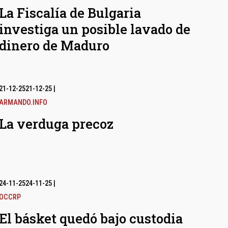
La Fiscalía de Bulgaria
investiga un posible lavado de
dinero de Maduro
21-12-25
21-12-25
|
ARMANDO.INFO
La verduga precoz
24-11-25
24-11-25
|
OCCRP
El básket quedó bajo custodia