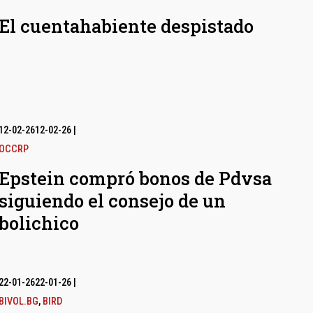
El cuentahabiente despistado
12-02-26
12-02-26
|
OCCRP
Epstein compró bonos de Pdvsa
siguiendo el consejo de un
bolichico
22-01-26
22-01-26
|
BIVOL.BG
,
BIRD