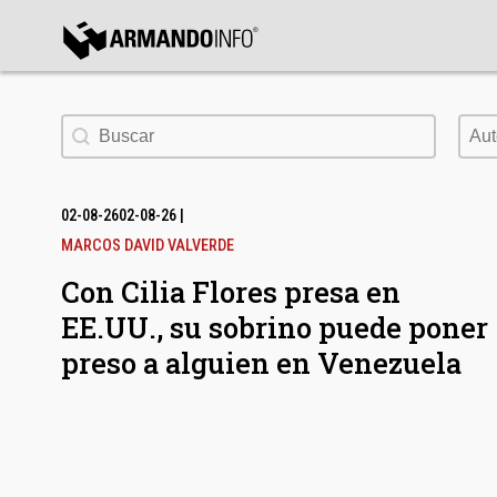
bmenu
Buscar
Aut
Aut
bmenu
bmenu
02-08-26
02-08-26
|
MARCOS DAVID VALVERDE
Con Cilia Flores presa en
EE.UU., su sobrino puede poner
preso a alguien en Venezuela