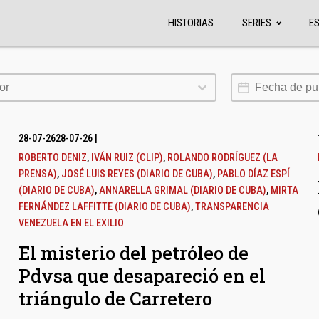
HISTORIAS
SERIES
E
or
Fecha de publi
or
28-07-26
28-07-26
|
ROBERTO DENIZ
,
IVÁN RUIZ (CLIP)
,
ROLANDO RODRÍGUEZ (LA
PRENSA)
,
JOSÉ LUIS REYES (DIARIO DE CUBA)
,
PABLO DÍAZ ESPÍ
(DIARIO DE CUBA)
,
ANNARELLA GRIMAL (DIARIO DE CUBA)
,
MIRTA
FERNÁNDEZ LAFFITTE (DIARIO DE CUBA)
,
TRANSPARENCIA
VENEZUELA EN EL EXILIO
El misterio del petróleo de
Pdvsa que desapareció en el
triángulo de Carretero