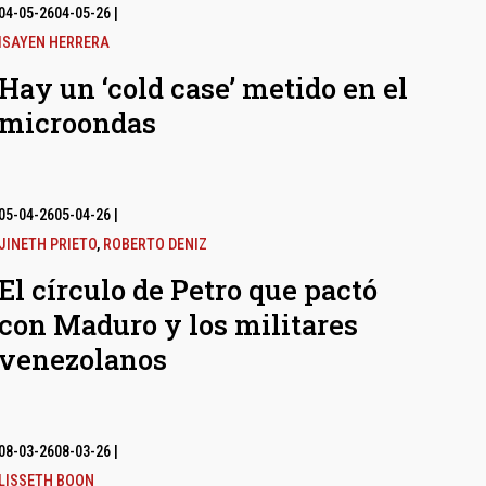
04-05-26
04-05-26
|
ISAYEN HERRERA
Hay un ‘cold case’ metido en el
microondas
05-04-26
05-04-26
|
JINETH PRIETO
,
ROBERTO DENIZ
El círculo de Petro que pactó
con Maduro y los militares
venezolanos
08-03-26
08-03-26
|
LISSETH BOON