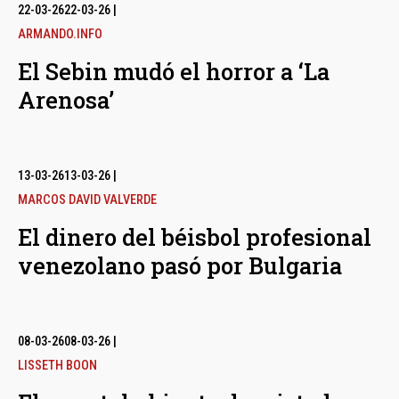
bmenu
22-03-26
22-03-26
|
ARMANDO.INFO
El Sebin mudó el horror a ‘La
bmenu
Arenosa’
bmenu
13-03-26
13-03-26
|
MARCOS DAVID VALVERDE
El dinero del béisbol profesional
venezolano pasó por Bulgaria
08-03-26
08-03-26
|
LISSETH BOON