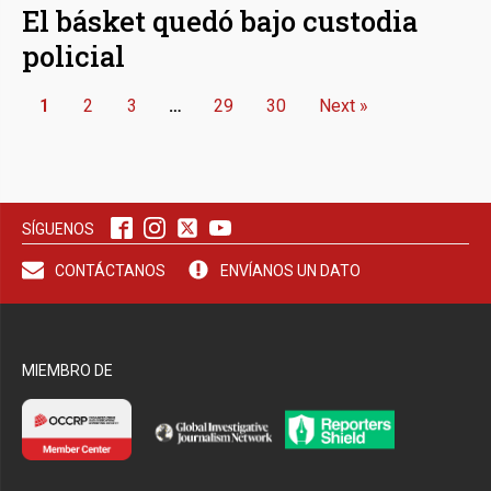
El básket quedó bajo custodia
policial
1
2
3
…
29
30
Next »
SÍGUENOS
CONTÁCTANOS
ENVÍANOS UN DATO
MIEMBRO DE