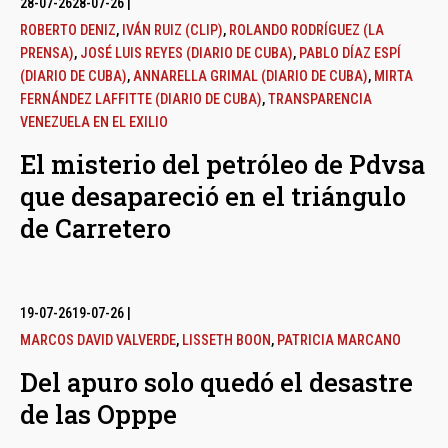
28-07-26
28-07-26
|
ROBERTO DENIZ
,
IVÁN RUIZ (CLIP)
,
ROLANDO RODRÍGUEZ (LA
PRENSA)
,
JOSÉ LUIS REYES (DIARIO DE CUBA)
,
PABLO DÍAZ ESPÍ
(DIARIO DE CUBA)
,
ANNARELLA GRIMAL (DIARIO DE CUBA)
,
MIRTA
FERNÁNDEZ LAFFITTE (DIARIO DE CUBA)
,
TRANSPARENCIA
VENEZUELA EN EL EXILIO
El misterio del petróleo de Pdvsa
que desapareció en el triángulo
de Carretero
19-07-26
19-07-26
|
MARCOS DAVID VALVERDE
,
LISSETH BOON
,
PATRICIA MARCANO
Del apuro solo quedó el desastre
de las Opppe