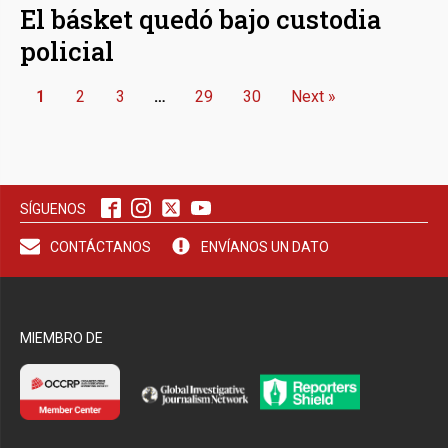
El básket quedó bajo custodia
policial
1
2
3
…
29
30
Next »
SÍGUENOS
CONTÁCTANOS
ENVÍANOS UN DATO
MIEMBRO DE