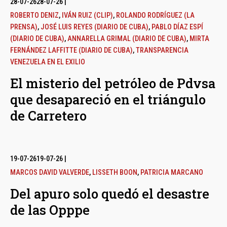
28-07-26
28-07-26
|
ROBERTO DENIZ
,
IVÁN RUIZ (CLIP)
,
ROLANDO RODRÍGUEZ (LA
PRENSA)
,
JOSÉ LUIS REYES (DIARIO DE CUBA)
,
PABLO DÍAZ ESPÍ
(DIARIO DE CUBA)
,
ANNARELLA GRIMAL (DIARIO DE CUBA)
,
MIRTA
FERNÁNDEZ LAFFITTE (DIARIO DE CUBA)
,
TRANSPARENCIA
VENEZUELA EN EL EXILIO
El misterio del petróleo de Pdvsa
que desapareció en el triángulo
de Carretero
19-07-26
19-07-26
|
MARCOS DAVID VALVERDE
,
LISSETH BOON
,
PATRICIA MARCANO
Del apuro solo quedó el desastre
de las Opppe