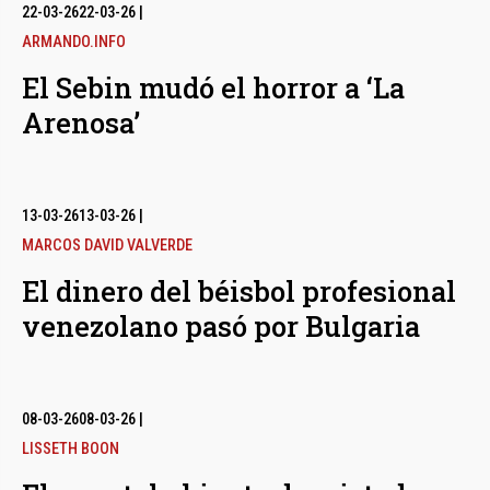
bmenu
22-03-26
22-03-26
|
ARMANDO.INFO
El Sebin mudó el horror a ‘La
bmenu
Arenosa’
bmenu
13-03-26
13-03-26
|
MARCOS DAVID VALVERDE
El dinero del béisbol profesional
venezolano pasó por Bulgaria
08-03-26
08-03-26
|
LISSETH BOON