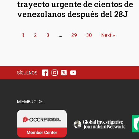
trayecto urgente de cientos de
venezolanos después del 28J
1
2
3
…
29
30
Next »
SÍGUENOS
MIEMBRO DE