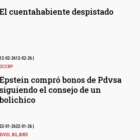
El cuentahabiente despistado
12-02-26
12-02-26
|
OCCRP
Epstein compró bonos de Pdvsa
siguiendo el consejo de un
bolichico
22-01-26
22-01-26
|
BIVOL.BG
,
BIRD