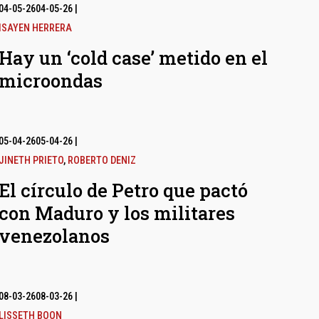
04-05-26
04-05-26
|
ISAYEN HERRERA
Hay un ‘cold case’ metido en el
microondas
05-04-26
05-04-26
|
JINETH PRIETO
,
ROBERTO DENIZ
El círculo de Petro que pactó
con Maduro y los militares
venezolanos
08-03-26
08-03-26
|
LISSETH BOON