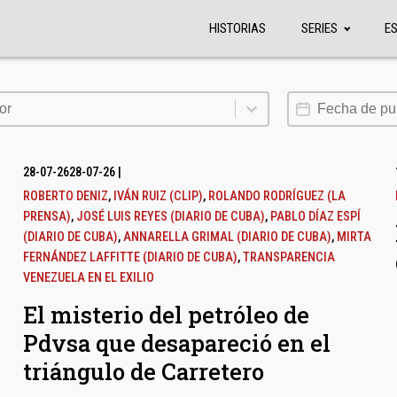
HISTORIAS
SERIES
E
or
Fecha de publi
or
28-07-26
28-07-26
|
ROBERTO DENIZ
,
IVÁN RUIZ (CLIP)
,
ROLANDO RODRÍGUEZ (LA
PRENSA)
,
JOSÉ LUIS REYES (DIARIO DE CUBA)
,
PABLO DÍAZ ESPÍ
(DIARIO DE CUBA)
,
ANNARELLA GRIMAL (DIARIO DE CUBA)
,
MIRTA
FERNÁNDEZ LAFFITTE (DIARIO DE CUBA)
,
TRANSPARENCIA
VENEZUELA EN EL EXILIO
El misterio del petróleo de
Pdvsa que desapareció en el
triángulo de Carretero