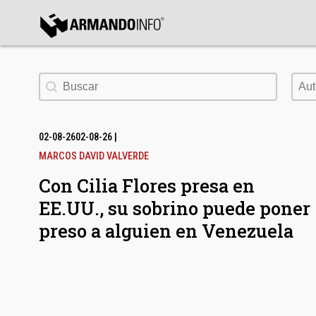
bmenu
Buscar
Aut
Aut
bmenu
bmenu
02-08-26
02-08-26
|
MARCOS DAVID VALVERDE
Con Cilia Flores presa en
EE.UU., su sobrino puede poner
preso a alguien en Venezuela