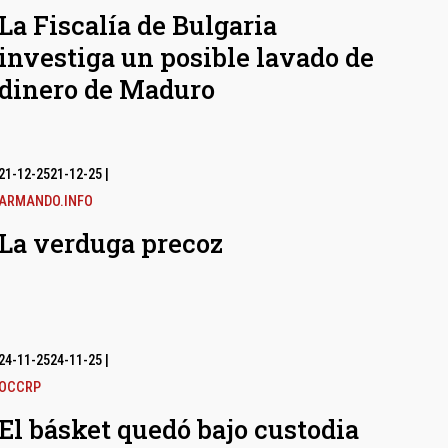
La Fiscalía de Bulgaria
investiga un posible lavado de
dinero de Maduro
21-12-25
21-12-25
|
ARMANDO.INFO
La verduga precoz
24-11-25
24-11-25
|
OCCRP
El básket quedó bajo custodia