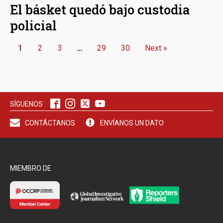
El básket quedó bajo custodia
policial
1
2
3
…
29
30
Next »
SÍGUENOS
CONTÁCTANOS
ENVÍANOS UN DATO
MIEMBRO DE