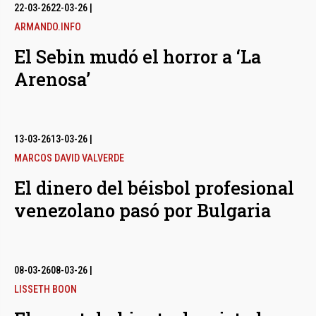
bmenu
22-03-26
22-03-26
|
ARMANDO.INFO
El Sebin mudó el horror a ‘La
bmenu
Arenosa’
bmenu
13-03-26
13-03-26
|
MARCOS DAVID VALVERDE
El dinero del béisbol profesional
venezolano pasó por Bulgaria
08-03-26
08-03-26
|
LISSETH BOON