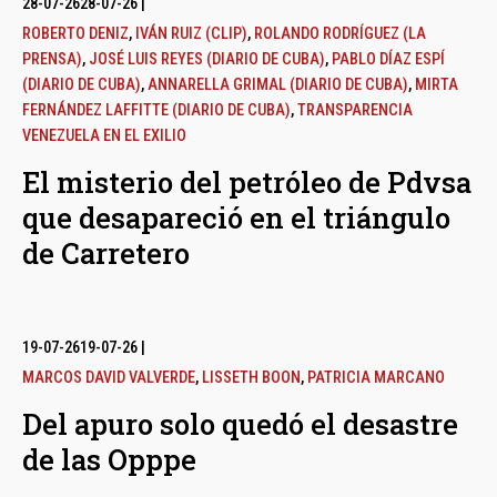
28-07-26
28-07-26
|
ROBERTO DENIZ
,
IVÁN RUIZ (CLIP)
,
ROLANDO RODRÍGUEZ (LA
PRENSA)
,
JOSÉ LUIS REYES (DIARIO DE CUBA)
,
PABLO DÍAZ ESPÍ
(DIARIO DE CUBA)
,
ANNARELLA GRIMAL (DIARIO DE CUBA)
,
MIRTA
FERNÁNDEZ LAFFITTE (DIARIO DE CUBA)
,
TRANSPARENCIA
VENEZUELA EN EL EXILIO
El misterio del petróleo de Pdvsa
que desapareció en el triángulo
de Carretero
19-07-26
19-07-26
|
MARCOS DAVID VALVERDE
,
LISSETH BOON
,
PATRICIA MARCANO
Del apuro solo quedó el desastre
de las Opppe