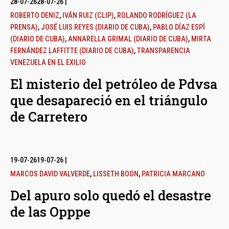
28-07-26
28-07-26
|
ROBERTO DENIZ
,
IVÁN RUIZ (CLIP)
,
ROLANDO RODRÍGUEZ (LA
PRENSA)
,
JOSÉ LUIS REYES (DIARIO DE CUBA)
,
PABLO DÍAZ ESPÍ
(DIARIO DE CUBA)
,
ANNARELLA GRIMAL (DIARIO DE CUBA)
,
MIRTA
FERNÁNDEZ LAFFITTE (DIARIO DE CUBA)
,
TRANSPARENCIA
VENEZUELA EN EL EXILIO
El misterio del petróleo de Pdvsa
que desapareció en el triángulo
de Carretero
19-07-26
19-07-26
|
MARCOS DAVID VALVERDE
,
LISSETH BOON
,
PATRICIA MARCANO
Del apuro solo quedó el desastre
de las Opppe