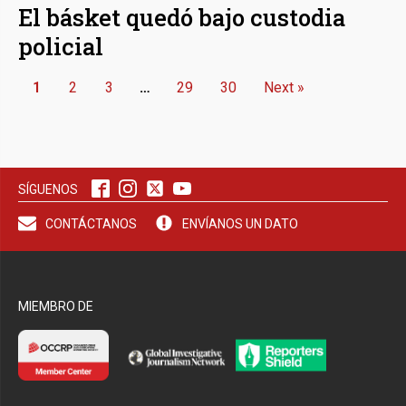
El básket quedó bajo custodia
policial
1
2
3
…
29
30
Next »
SÍGUENOS
CONTÁCTANOS
ENVÍANOS UN DATO
MIEMBRO DE