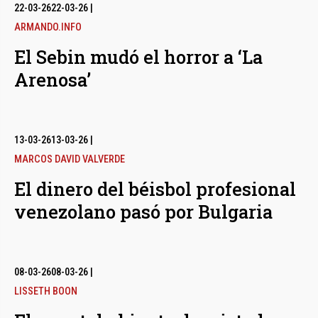
bmenu
22-03-26
22-03-26
|
ARMANDO.INFO
El Sebin mudó el horror a ‘La
bmenu
Arenosa’
bmenu
13-03-26
13-03-26
|
MARCOS DAVID VALVERDE
El dinero del béisbol profesional
venezolano pasó por Bulgaria
08-03-26
08-03-26
|
LISSETH BOON