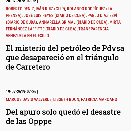
28-07-26
28-07-26
|
ROBERTO DENIZ
,
IVÁN RUIZ (CLIP)
,
ROLANDO RODRÍGUEZ (LA
PRENSA)
,
JOSÉ LUIS REYES (DIARIO DE CUBA)
,
PABLO DÍAZ ESPÍ
(DIARIO DE CUBA)
,
ANNARELLA GRIMAL (DIARIO DE CUBA)
,
MIRTA
FERNÁNDEZ LAFFITTE (DIARIO DE CUBA)
,
TRANSPARENCIA
VENEZUELA EN EL EXILIO
El misterio del petróleo de Pdvsa
que desapareció en el triángulo
de Carretero
19-07-26
19-07-26
|
MARCOS DAVID VALVERDE
,
LISSETH BOON
,
PATRICIA MARCANO
Del apuro solo quedó el desastre
de las Opppe