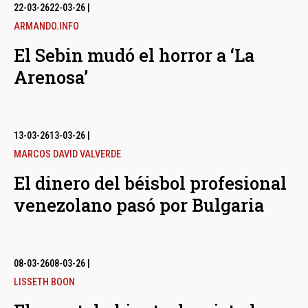
bmenu
22-03-26
22-03-26
|
ARMANDO.INFO
El Sebin mudó el horror a ‘La
bmenu
Arenosa’
bmenu
13-03-26
13-03-26
|
MARCOS DAVID VALVERDE
El dinero del béisbol profesional
venezolano pasó por Bulgaria
08-03-26
08-03-26
|
LISSETH BOON