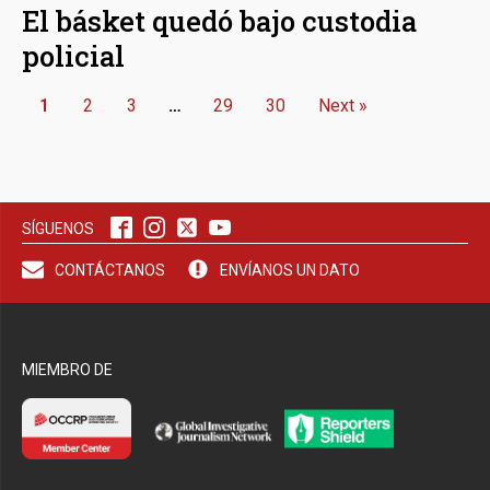
El básket quedó bajo custodia
policial
1
2
3
…
29
30
Next »
SÍGUENOS
CONTÁCTANOS
ENVÍANOS UN DATO
MIEMBRO DE