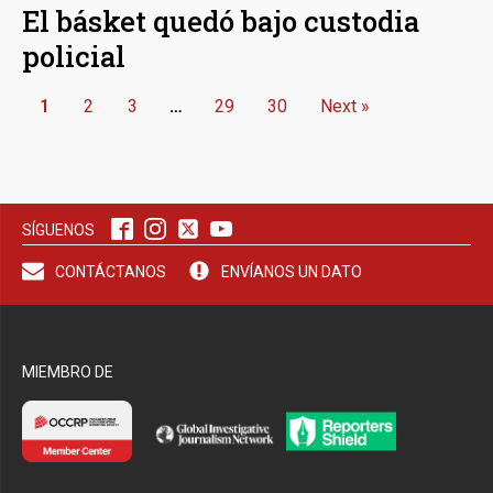
El básket quedó bajo custodia
policial
1
2
3
…
29
30
Next »
SÍGUENOS
CONTÁCTANOS
ENVÍANOS UN DATO
MIEMBRO DE