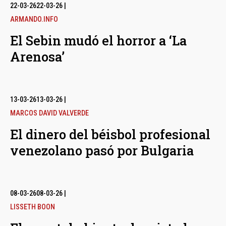
bmenu
22-03-26
22-03-26
|
ARMANDO.INFO
El Sebin mudó el horror a ‘La
bmenu
Arenosa’
bmenu
13-03-26
13-03-26
|
MARCOS DAVID VALVERDE
El dinero del béisbol profesional
venezolano pasó por Bulgaria
08-03-26
08-03-26
|
LISSETH BOON