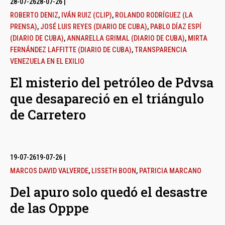
28-07-26
28-07-26
|
ROBERTO DENIZ
,
IVÁN RUIZ (CLIP)
,
ROLANDO RODRÍGUEZ (LA
PRENSA)
,
JOSÉ LUIS REYES (DIARIO DE CUBA)
,
PABLO DÍAZ ESPÍ
(DIARIO DE CUBA)
,
ANNARELLA GRIMAL (DIARIO DE CUBA)
,
MIRTA
FERNÁNDEZ LAFFITTE (DIARIO DE CUBA)
,
TRANSPARENCIA
VENEZUELA EN EL EXILIO
El misterio del petróleo de Pdvsa
que desapareció en el triángulo
de Carretero
19-07-26
19-07-26
|
MARCOS DAVID VALVERDE
,
LISSETH BOON
,
PATRICIA MARCANO
Del apuro solo quedó el desastre
de las Opppe