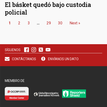
El básket quedó bajo custodia
policial
1
2
3
…
29
30
Next »
SÍGUENOS
CONTÁCTANOS
ENVÍANOS UN DATO
MIEMBRO DE