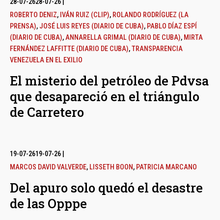
28-07-26
28-07-26
|
ROBERTO DENIZ
,
IVÁN RUIZ (CLIP)
,
ROLANDO RODRÍGUEZ (LA
PRENSA)
,
JOSÉ LUIS REYES (DIARIO DE CUBA)
,
PABLO DÍAZ ESPÍ
(DIARIO DE CUBA)
,
ANNARELLA GRIMAL (DIARIO DE CUBA)
,
MIRTA
FERNÁNDEZ LAFFITTE (DIARIO DE CUBA)
,
TRANSPARENCIA
VENEZUELA EN EL EXILIO
El misterio del petróleo de Pdvsa
que desapareció en el triángulo
de Carretero
19-07-26
19-07-26
|
MARCOS DAVID VALVERDE
,
LISSETH BOON
,
PATRICIA MARCANO
Del apuro solo quedó el desastre
de las Opppe