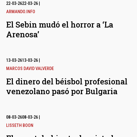
bmenu
22-03-26
22-03-26
|
ARMANDO.INFO
El Sebin mudó el horror a ‘La
bmenu
Arenosa’
bmenu
13-03-26
13-03-26
|
MARCOS DAVID VALVERDE
El dinero del béisbol profesional
venezolano pasó por Bulgaria
08-03-26
08-03-26
|
LISSETH BOON