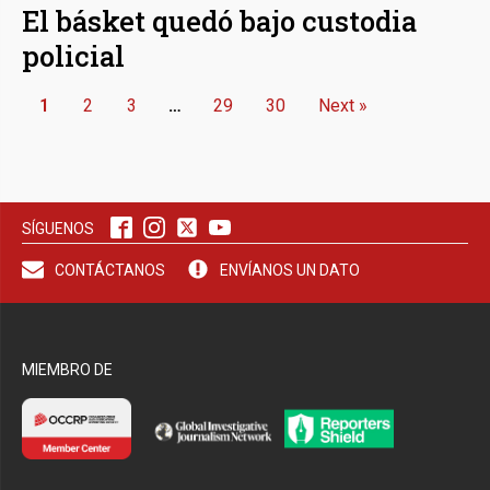
El básket quedó bajo custodia
policial
1
2
3
…
29
30
Next »
SÍGUENOS
CONTÁCTANOS
ENVÍANOS UN DATO
MIEMBRO DE