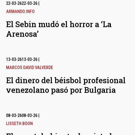
bmenu
22-03-26
22-03-26
|
ARMANDO.INFO
El Sebin mudó el horror a ‘La
bmenu
Arenosa’
bmenu
13-03-26
13-03-26
|
MARCOS DAVID VALVERDE
El dinero del béisbol profesional
venezolano pasó por Bulgaria
08-03-26
08-03-26
|
LISSETH BOON