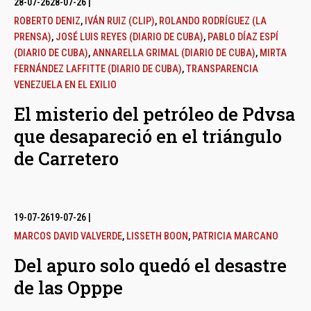
28-07-26
28-07-26
|
ROBERTO DENIZ
,
IVÁN RUIZ (CLIP)
,
ROLANDO RODRÍGUEZ (LA
PRENSA)
,
JOSÉ LUIS REYES (DIARIO DE CUBA)
,
PABLO DÍAZ ESPÍ
(DIARIO DE CUBA)
,
ANNARELLA GRIMAL (DIARIO DE CUBA)
,
MIRTA
FERNÁNDEZ LAFFITTE (DIARIO DE CUBA)
,
TRANSPARENCIA
VENEZUELA EN EL EXILIO
El misterio del petróleo de Pdvsa
que desapareció en el triángulo
de Carretero
19-07-26
19-07-26
|
MARCOS DAVID VALVERDE
,
LISSETH BOON
,
PATRICIA MARCANO
Del apuro solo quedó el desastre
de las Opppe