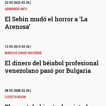
bmenu
22-03-26
22-03-26
|
ARMANDO.INFO
El Sebin mudó el horror a ‘La
bmenu
Arenosa’
bmenu
13-03-26
13-03-26
|
MARCOS DAVID VALVERDE
El dinero del béisbol profesional
venezolano pasó por Bulgaria
08-03-26
08-03-26
|
LISSETH BOON