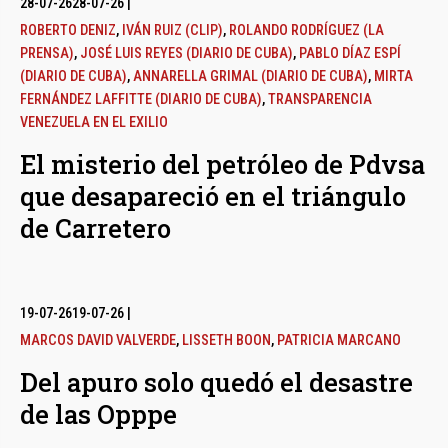
28-07-26
28-07-26
|
ROBERTO DENIZ
,
IVÁN RUIZ (CLIP)
,
ROLANDO RODRÍGUEZ (LA
PRENSA)
,
JOSÉ LUIS REYES (DIARIO DE CUBA)
,
PABLO DÍAZ ESPÍ
(DIARIO DE CUBA)
,
ANNARELLA GRIMAL (DIARIO DE CUBA)
,
MIRTA
FERNÁNDEZ LAFFITTE (DIARIO DE CUBA)
,
TRANSPARENCIA
VENEZUELA EN EL EXILIO
El misterio del petróleo de Pdvsa
que desapareció en el triángulo
de Carretero
19-07-26
19-07-26
|
MARCOS DAVID VALVERDE
,
LISSETH BOON
,
PATRICIA MARCANO
Del apuro solo quedó el desastre
de las Opppe