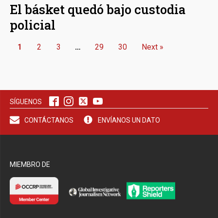
El básket quedó bajo custodia
policial
1
2
3
…
29
30
Next »
SÍGUENOS
CONTÁCTANOS
ENVÍANOS UN DATO
MIEMBRO DE