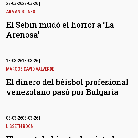
bmenu
22-03-26
22-03-26
|
ARMANDO.INFO
El Sebin mudó el horror a ‘La
bmenu
Arenosa’
bmenu
13-03-26
13-03-26
|
MARCOS DAVID VALVERDE
El dinero del béisbol profesional
venezolano pasó por Bulgaria
08-03-26
08-03-26
|
LISSETH BOON