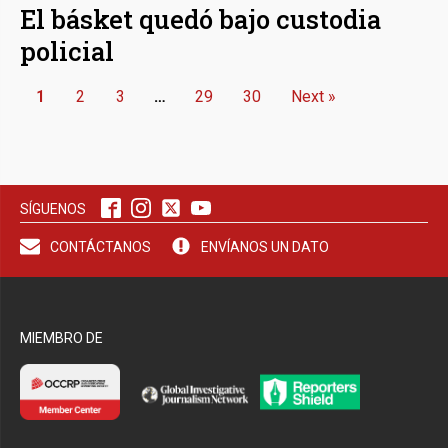
El básket quedó bajo custodia
policial
1
2
3
…
29
30
Next »
SÍGUENOS
CONTÁCTANOS
ENVÍANOS UN DATO
MIEMBRO DE