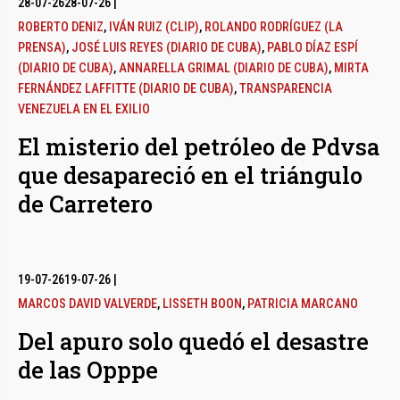
28-07-26
28-07-26
|
ROBERTO DENIZ
,
IVÁN RUIZ (CLIP)
,
ROLANDO RODRÍGUEZ (LA
PRENSA)
,
JOSÉ LUIS REYES (DIARIO DE CUBA)
,
PABLO DÍAZ ESPÍ
(DIARIO DE CUBA)
,
ANNARELLA GRIMAL (DIARIO DE CUBA)
,
MIRTA
FERNÁNDEZ LAFFITTE (DIARIO DE CUBA)
,
TRANSPARENCIA
VENEZUELA EN EL EXILIO
El misterio del petróleo de Pdvsa
que desapareció en el triángulo
de Carretero
19-07-26
19-07-26
|
MARCOS DAVID VALVERDE
,
LISSETH BOON
,
PATRICIA MARCANO
Del apuro solo quedó el desastre
de las Opppe