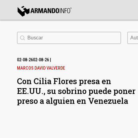
bmenu
Buscar
Aut
Aut
bmenu
bmenu
02-08-26
02-08-26
|
MARCOS DAVID VALVERDE
Con Cilia Flores presa en
EE.UU., su sobrino puede poner
preso a alguien en Venezuela