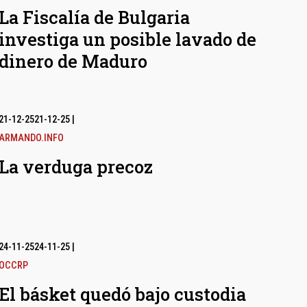
La Fiscalía de Bulgaria
investiga un posible lavado de
dinero de Maduro
21-12-25
21-12-25
|
ARMANDO.INFO
La verduga precoz
24-11-25
24-11-25
|
OCCRP
El básket quedó bajo custodia