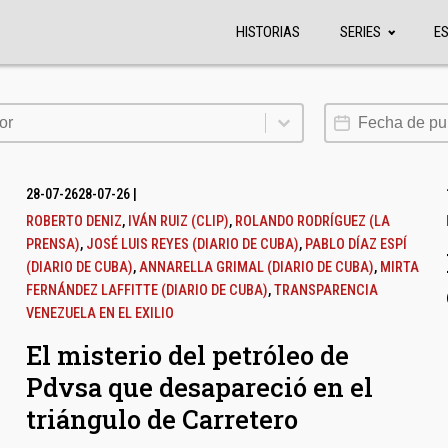
HISTORIAS
SERIES
E
or
Fecha de publi
or
28-07-26
28-07-26
|
ROBERTO DENIZ
,
IVÁN RUIZ (CLIP)
,
ROLANDO RODRÍGUEZ (LA
PRENSA)
,
JOSÉ LUIS REYES (DIARIO DE CUBA)
,
PABLO DÍAZ ESPÍ
(DIARIO DE CUBA)
,
ANNARELLA GRIMAL (DIARIO DE CUBA)
,
MIRTA
FERNÁNDEZ LAFFITTE (DIARIO DE CUBA)
,
TRANSPARENCIA
VENEZUELA EN EL EXILIO
El misterio del petróleo de
Pdvsa que desapareció en el
triángulo de Carretero