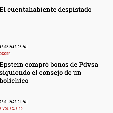
El cuentahabiente despistado
12-02-26
12-02-26
|
OCCRP
Epstein compró bonos de Pdvsa
siguiendo el consejo de un
bolichico
22-01-26
22-01-26
|
BIVOL.BG
,
BIRD