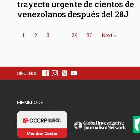
trayecto urgente de cientos de
venezolanos después del 28J
1
2
3
…
29
30
Next »
SÍGUENOS
MIEMBRO DE