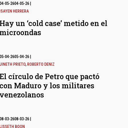
04-05-26
04-05-26
|
ISAYEN HERRERA
Hay un ‘cold case’ metido en el
microondas
05-04-26
05-04-26
|
JINETH PRIETO
,
ROBERTO DENIZ
El círculo de Petro que pactó
con Maduro y los militares
venezolanos
08-03-26
08-03-26
|
LISSETH BOON