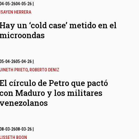
04-05-26
04-05-26
|
ISAYEN HERRERA
Hay un ‘cold case’ metido en el
microondas
05-04-26
05-04-26
|
JINETH PRIETO
,
ROBERTO DENIZ
El círculo de Petro que pactó
con Maduro y los militares
venezolanos
08-03-26
08-03-26
|
LISSETH BOON