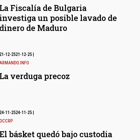
La Fiscalía de Bulgaria
investiga un posible lavado de
dinero de Maduro
21-12-25
21-12-25
|
ARMANDO.INFO
La verduga precoz
24-11-25
24-11-25
|
OCCRP
El básket quedó bajo custodia