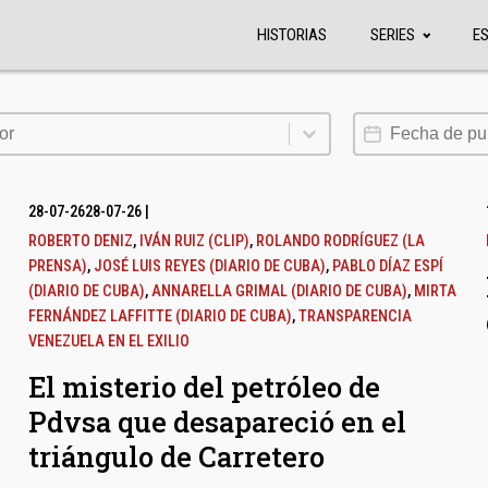
HISTORIAS
SERIES
E
or
Fecha de publi
or
28-07-26
28-07-26
|
ROBERTO DENIZ
,
IVÁN RUIZ (CLIP)
,
ROLANDO RODRÍGUEZ (LA
PRENSA)
,
JOSÉ LUIS REYES (DIARIO DE CUBA)
,
PABLO DÍAZ ESPÍ
(DIARIO DE CUBA)
,
ANNARELLA GRIMAL (DIARIO DE CUBA)
,
MIRTA
FERNÁNDEZ LAFFITTE (DIARIO DE CUBA)
,
TRANSPARENCIA
VENEZUELA EN EL EXILIO
El misterio del petróleo de
Pdvsa que desapareció en el
triángulo de Carretero