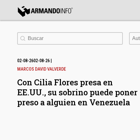
bmenu
Buscar
Aut
Aut
bmenu
bmenu
02-08-26
02-08-26
|
MARCOS DAVID VALVERDE
Con Cilia Flores presa en
EE.UU., su sobrino puede poner
preso a alguien en Venezuela