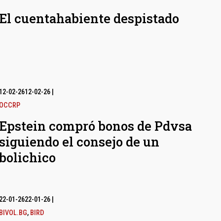
El cuentahabiente despistado
12-02-26
12-02-26
|
OCCRP
Epstein compró bonos de Pdvsa
siguiendo el consejo de un
bolichico
22-01-26
22-01-26
|
BIVOL.BG
,
BIRD