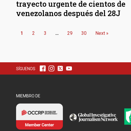
trayecto urgente de cientos de
venezolanos después del 28J
1
2
3
…
29
30
Next »
SÍGUENOS
MIEMBRO DE