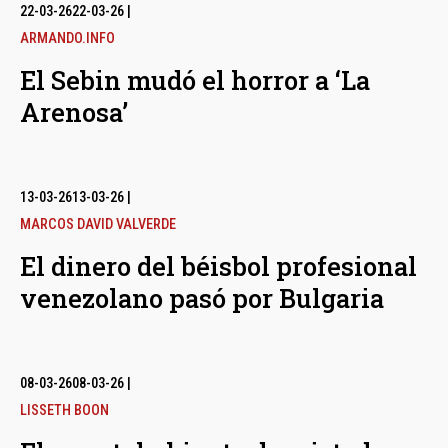
bmenu
22-03-26
22-03-26
|
ARMANDO.INFO
El Sebin mudó el horror a ‘La
bmenu
Arenosa’
bmenu
13-03-26
13-03-26
|
MARCOS DAVID VALVERDE
El dinero del béisbol profesional
venezolano pasó por Bulgaria
08-03-26
08-03-26
|
LISSETH BOON