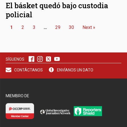
El básket quedó bajo custodia
policial
1
2
3
…
29
30
Next »
SÍGUENOS
CONTÁCTANOS
ENVÍANOS UN DATO
MIEMBRO DE