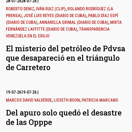
28-07-26
28-07-26
|
ROBERTO DENIZ
,
IVÁN RUIZ (CLIP)
,
ROLANDO RODRÍGUEZ (LA
PRENSA)
,
JOSÉ LUIS REYES (DIARIO DE CUBA)
,
PABLO DÍAZ ESPÍ
(DIARIO DE CUBA)
,
ANNARELLA GRIMAL (DIARIO DE CUBA)
,
MIRTA
FERNÁNDEZ LAFFITTE (DIARIO DE CUBA)
,
TRANSPARENCIA
VENEZUELA EN EL EXILIO
El misterio del petróleo de Pdvsa
que desapareció en el triángulo
de Carretero
19-07-26
19-07-26
|
MARCOS DAVID VALVERDE
,
LISSETH BOON
,
PATRICIA MARCANO
Del apuro solo quedó el desastre
de las Opppe