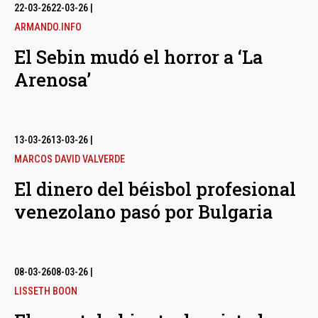
bmenu
22-03-26
22-03-26
|
ARMANDO.INFO
El Sebin mudó el horror a ‘La
bmenu
Arenosa’
bmenu
13-03-26
13-03-26
|
MARCOS DAVID VALVERDE
El dinero del béisbol profesional
venezolano pasó por Bulgaria
08-03-26
08-03-26
|
LISSETH BOON