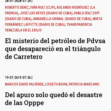
28-07-26
28-07-26
|
ROBERTO DENIZ
,
IVÁN RUIZ (CLIP)
,
ROLANDO RODRÍGUEZ (LA
PRENSA)
,
JOSÉ LUIS REYES (DIARIO DE CUBA)
,
PABLO DÍAZ ESPÍ
(DIARIO DE CUBA)
,
ANNARELLA GRIMAL (DIARIO DE CUBA)
,
MIRTA
FERNÁNDEZ LAFFITTE (DIARIO DE CUBA)
,
TRANSPARENCIA
VENEZUELA EN EL EXILIO
El misterio del petróleo de Pdvsa
que desapareció en el triángulo
de Carretero
19-07-26
19-07-26
|
MARCOS DAVID VALVERDE
,
LISSETH BOON
,
PATRICIA MARCANO
Del apuro solo quedó el desastre
de las Opppe