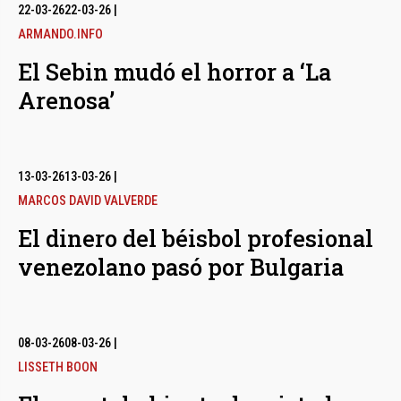
bmenu
22-03-26
22-03-26
|
ARMANDO.INFO
El Sebin mudó el horror a ‘La
bmenu
Arenosa’
bmenu
13-03-26
13-03-26
|
MARCOS DAVID VALVERDE
El dinero del béisbol profesional
venezolano pasó por Bulgaria
08-03-26
08-03-26
|
LISSETH BOON