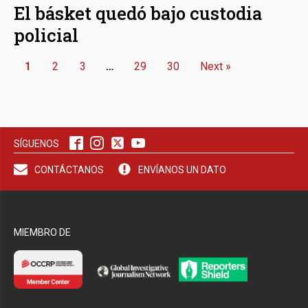
El básket quedó bajo custodia
policial
1
2
3
…
29
30
Next »
SÍGUENOS
CONTÁCTANOS
ENVÍANOS UN DATO
MIEMBRO DE