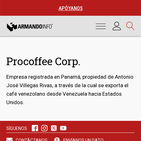
APÓYANOS
Procoffee Corp.
Empresa registrada en Panamá, propiedad de Antonio
José Villegas Rivas, a través de la cual se exporta el
café venezolano desde Venezuela hacia Estados
Unidos.
bmenu
SÍGUENOS
bmenu
CONTÁCTANOS
ENVÍANOS UN DATO