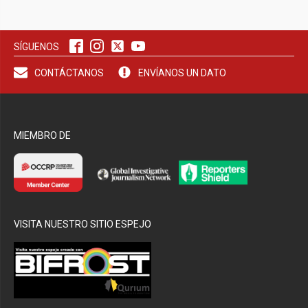
bmenu
SÍGUENOS
bmenu
CONTÁCTANOS
ENVÍANOS UN DATO
MIEMBRO DE
VISITA NUESTRO SITIO ESPEJO