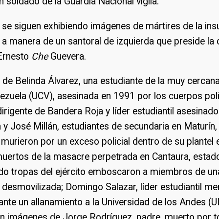
un soldado de la Guardia Nacional vigila.
o se siguen exhibiendo imágenes de mártires de la ins
, a manera de un santoral de izquierda que preside la
 Ernesto
Che
Guevera.
de Belinda Álvarez, una estudiante de la muy cercan
ezuela (UCV), asesinada en 1991 por los cuerpos poli
dirigente de Bandera Roja y líder estudiantil asesinad
 y José Millán, estudiantes de secundaria en Maturín,
urieron por un exceso policial dentro de su plantel 
muertos de la masacre perpetrada en Cantaura, estad
do tropas del ejército emboscaron a miembros de una
desmovilizada; Domingo Salazar, líder estudiantil me
nte un allanamiento a la Universidad de los Andes (
n imágenes de Jorge Rodríguez, padre, muerto por to