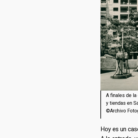
A finales de l
y tiendas en S
©Archivo Foto
Hoy es un casc