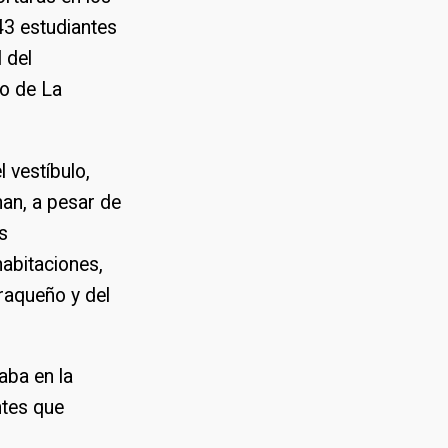
 43 estudiantes
 del
io de La
l vestíbulo,
nan, a pesar de
s
abitaciones,
araqueño y del
saba en la
ntes que