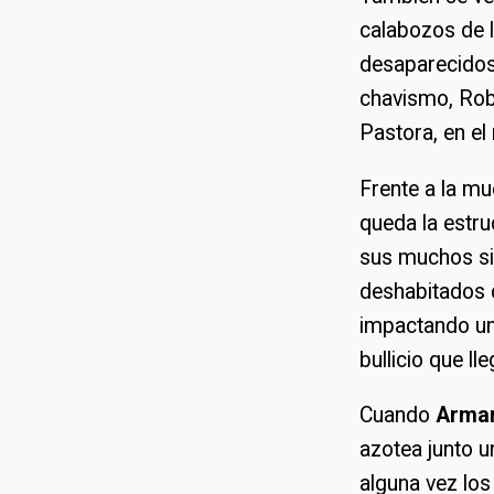
calabozos de l
desaparecidos 
chavismo, Robe
Pastora, en el
Frente a la mu
queda la estru
sus muchos si
deshabitados d
impactando una
bullicio que lle
Cuando
Arman
azotea junto u
alguna vez lo