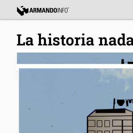
bmenu
La historia nada
bmenu
bmenu