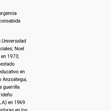
urgencia
 consabida
a Universidad
ciales; Noel
o en 1973;
 estado
educativo en
o Anzoátegui,
 guerrilla
rideño
ULA) en 1969.
rturas en los