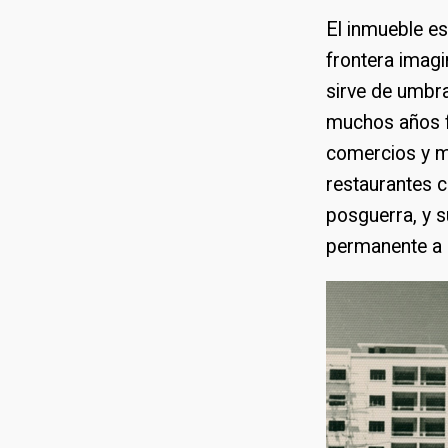
El inmueble es
frontera imagi
sirve de umbra
muchos años f
comercios y ma
restaurantes 
posguerra, y s
permanente a l