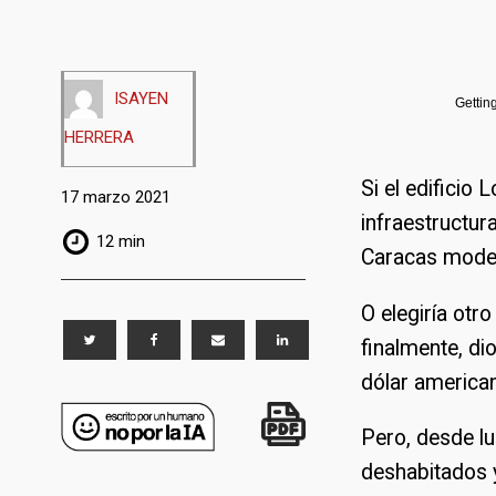
ISAYEN
Gettin
HERRERA
Si el edificio
17 marzo 2021
infraestructur
12 min
Caracas modern
O elegiría otr
finalmente, di
dólar america
Pero, desde l
deshabitados y