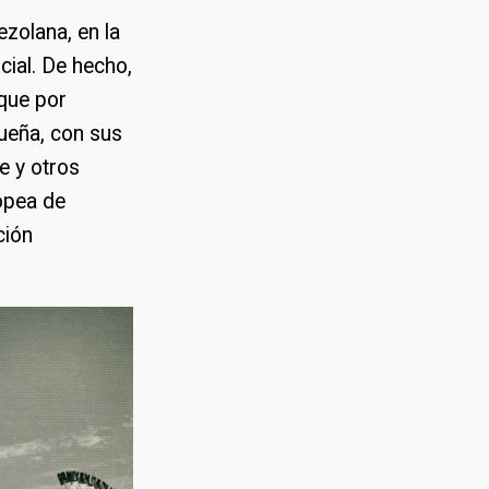
ezolana, en la
cial. De hecho,
 que por
ueña, con sus
e y otros
opea de
ción