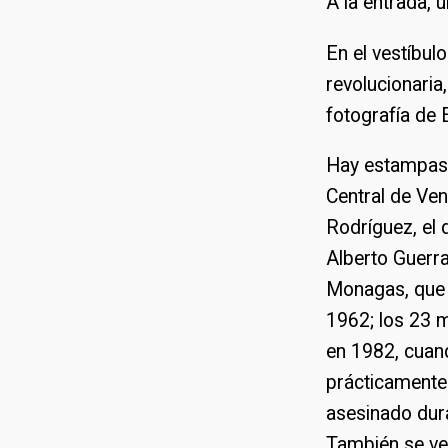
A la entrada, 
En el vestíbul
revolucionaria
fotografía de
Hay estampas 
Central de Ven
Rodríguez, el 
Alberto Guerra
Monagas, que m
1962; los 23 
en 1982, cuan
prácticamente 
asesinado dura
También se ve