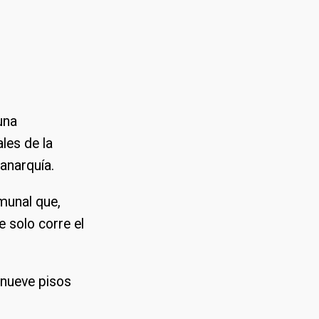
una
les de la
 anarquía.
omunal que,
e solo corre el
 nueve pisos