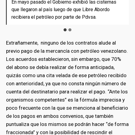
En mayo pasado el Gobierno exhibió las cisternas
En mayo pasado el Gobierno exhibió las cisternas
que llegaron al país luego de que Libre Abordo
que llegaron al país luego de que Libre Abordo
recibiera el petróleo por parte de Pdvsa.
recibiera el petróleo por parte de Pdvsa.
Extrañamente, ninguno de los contratos alude al
previo pago de la mercancía con petróleo venezolano.
Los acuerdos establecieron, sin embargo, que 70%
del abono se debía realizar de forma anticipada,
quizás como una cita velada de ese petróleo recibido
con anterioridad, ya que no consta ningún número de
cuenta del destinatario para realizar el pago. “Ante los
organismos competentes” es la fórmula imprecisa y
poco frecuente con la que se menciona al beneficiario
de los pagos en ambos convenios, que también
puntualiza que los mismos se podrán hacer “de forma
fraccionada” y con la posibilidad de rescindir el