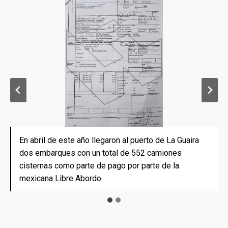
En abril de este año llegaron al puerto de La Guaira
En abril de este año llegaron al puerto de La Guaira
dos embarques con un total de 552 camiones
dos embarques con un total de 552 camiones
cisternas como parte de pago por parte de la
cisternas como parte de pago por parte de la
mexicana Libre Abordo.
mexicana Libre Abordo.