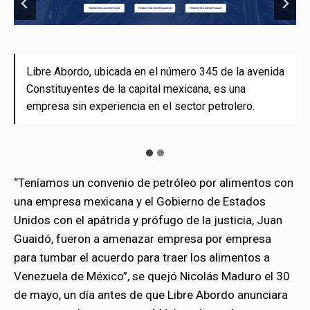
Libre Abordo, ubicada en el número 345 de la avenida
Libre Abordo, ubicada en el número 345 de la avenida
Constituyentes de la capital mexicana, es una
Constituyentes de la capital mexicana, es una
empresa sin experiencia en el sector petrolero.
empresa sin experiencia en el sector petrolero.
Fotografía: Seila Montes.
“Teníamos un convenio de petróleo por alimentos con
una empresa mexicana y el Gobierno de Estados
Unidos con el apátrida y prófugo de la justicia, Juan
Guaidó, fueron a amenazar empresa por empresa
para tumbar el acuerdo para traer los alimentos a
Venezuela de México”, se quejó Nicolás Maduro el 30
de mayo, un día antes de que Libre Abordo anunciara