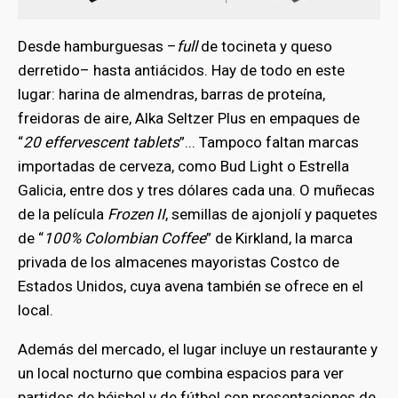
Desde hamburguesas –
full
de tocineta y queso
derretido– hasta antiácidos. Hay de todo en este
lugar: harina de almendras, barras de proteína,
freidoras de aire, Alka Seltzer Plus en empaques de
“
20 effervescent tablets
”... Tampoco faltan marcas
importadas de cerveza, como Bud Light o Estrella
Galicia, entre dos y tres dólares cada una. O muñecas
de la película
Frozen II
, semillas de ajonjolí y paquetes
de “
100% Colombian Coffee
” de Kirkland, la marca
privada de los almacenes mayoristas Costco de
Estados Unidos, cuya avena también se ofrece en el
local.
Además del mercado, el lugar incluye un restaurante y
un local nocturno que combina espacios para ver
partidos de béisbol y de fútbol con presentaciones de