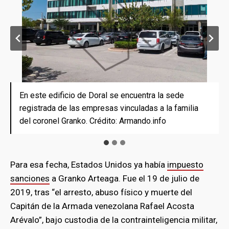
En este edificio de Doral se encuentra la sede
La oficina está a cargo de Najdi Valentina Millán, una
La sede que Beer & Food Truck CA Corp apuntó en
registrada de las empresas vinculadas a la familia
de las socias al frente de tres empresas vinculadas
Estados Unidos está detrás de esta puerta. Crédito:
del coronel Granko. Crédito: Armando.info
a la familia del coronel. Crédito: Armando.info
Armando.info
Para esa fecha, Estados Unidos ya había
impuesto
sanciones
a Granko Arteaga. Fue el 19 de julio de
2019, tras “el arresto, abuso físico y muerte del
Capitán de la Armada venezolana Rafael Acosta
Arévalo”, bajo custodia de la contrainteligencia militar,