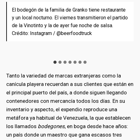
El bodegón de la familia de Granko tiene restaurante
El inventario ofrece desde los cereales más
Tienen circuito cerrado de televisión. “Por su
El menú incluye hamburguesas, perros calientes y
Beer & Food Truck es el punto de venta exclusivo del
En Beer & Food Truck, en el sector Rancho Grande de
También hay juguetería y eventos para los más
y un local nocturno. El viernes transmitieron el partido
exclusivos –en empaques y presentaciones en
seguridad, usted está siendo grabado”, advierten.
"pizzas vulcano", que están cubiertas por una
ron del Team Espartanos, un destilado que Granko ha
Puerto Cabello, la rumba es hasta las 3:00 am.
pequeños. Crédito: Instagram / @beerfoodtruck
de la Vinotinto y la de ayer fue noche de salsa.
inglés– hasta electrodomésticos como freidoras de
Crédito: Instagram / @beerfoodtruck
segunda capa de masa y se sirven con un toque
presentado como un emprendimiento propio. Crédito:
Crédito: Instagram / @beerfoodtruck
Crédito: Instagram / @beerfoodtruck
aire y productos libres de gluten. Crédito: Instagram /
especial: una llamarada en el centro, que crea un
Instagram / @beerfoodtruck
@beerfoodtruck
efecto de volcán en erupción. Crédito: Instagram /
@beerfoodtruck
Tanto la variedad de marcas extranjeras como la
canícula playera recuerdan a sus clientes que están en
el principal puerto del país, a donde siguen llegando
contenedores con mercancía todos los días. En su
inventario y aspecto, el expendio reproduce una
metáfora ya habitual de Venezuela, la que establecen
los llamados
bodegones
, en boga desde hace años:
un país donde un maestro que gana escasos tres