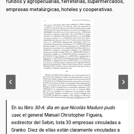
fundos y agropecuarias, ferreterías, supermercados,
empresas metalúrgicas, hoteles y cooperativas.
En su libro
En su libro
30-A: día en que Nicolás Maduro pudo
30-A: día en que Nicolás Maduro pudo
caer
caer
, el general Manuel Christopher Figuera,
, el general Manuel Christopher Figuera,
exdirector del Sebin, lista 30 empresas vinculadas a
exdirector del Sebin, lista 30 empresas vinculadas a
Granko. Diez de ellas están claramente vinculadas a
Granko. Diez de ellas están claramente vinculadas a