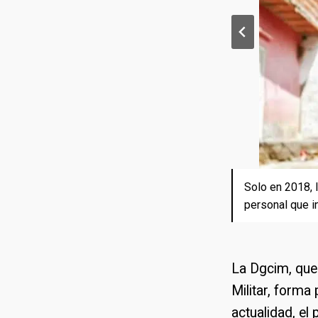
Solo en 2018, 
Los capturados
personal que i
oficial en Bole
La Dgcim, que 
Militar, forma
actualidad, el