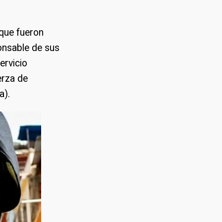
 que fueron
ponsable de sus
ervicio
uerza de
na).