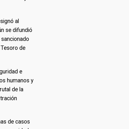
signó al
n se difundió
e sancionado
l Tesoro de
guridad e
chos humanos y
utal de la
stración
nas de casos