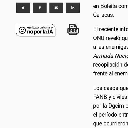
en Boleíta com
Caracas.
El reciente in
ONU reveló qu
a las enemigas
Armada Nacio
recopilación d
frente al enem
Los casos que 
FANB y civiles
por la Dgcim e
el período en
que ocurrieron