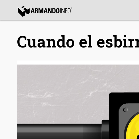
bmenu
Cuando el esbirr
bmenu
bmenu