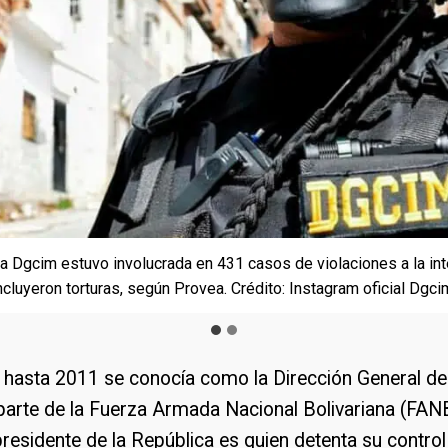
la Dgcim estuvo involucrada en 431 casos de violaciones a la in
 entre 2017 y 2019 fueron torturados en casas clandestinas y 
ncluyeron torturas, según Provea. Crédito: Instagram oficial Dgci
íta. Crédito: Instagram oficial Dgcim
hasta 2011 se conocía como la Dirección General de 
 parte de la Fuerza Armada Nacional Bolivariana (FANB
 presidente de la República es quien detenta su control