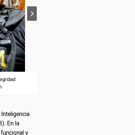
tegridad
en su sede
m
Inteligencia
). En la
 funcional y